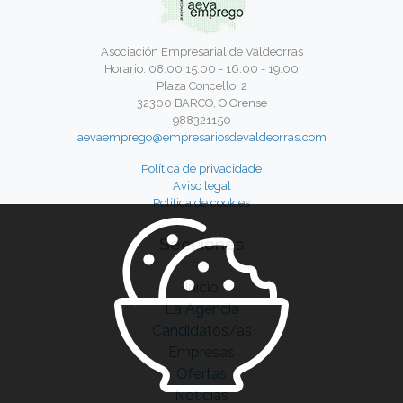
Asociación Empresarial de Valdeorras
Horario: 08.00 15.00 - 16.00 - 19.00
Plaza Concello, 2
32300 BARCO, O Orense
988321150
aevaemprego@empresariosdevaldeorras.com
Política de privacidade
Aviso legal
Política de cookies
Secciones
Inicio
La Agencia
Candidatos/as
Empresas
Ofertas
Noticias