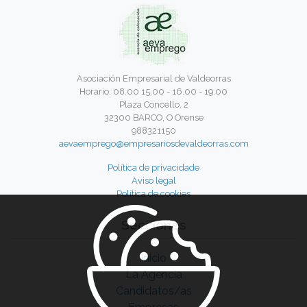
Asociación Empresarial de Valdeorras
Horario: 08.00 15.00 - 16.00 - 19.00
Plaza Concello, 2
32300 BARCO, O Orense
988321150
aevaemprego@empresariosdevaldeorras.com
Política de privacidade
Aviso legal
Política de cookies
Secciones
Inicio
La Agencia
Candidatos/as