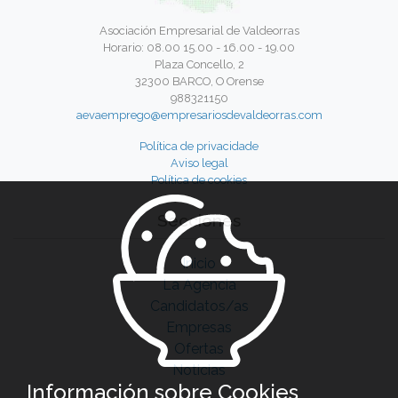
Asociación Empresarial de Valdeorras
Horario: 08.00 15.00 - 16.00 - 19.00
Plaza Concello, 2
32300 BARCO, O Orense
988321150
aevaemprego@empresariosdevaldeorras.com
Política de privacidade
Aviso legal
Política de cookies
Secciones
Inicio
La Agencia
Candidatos/as
Empresas
Ofertas
Noticias
Información sobre Cookies