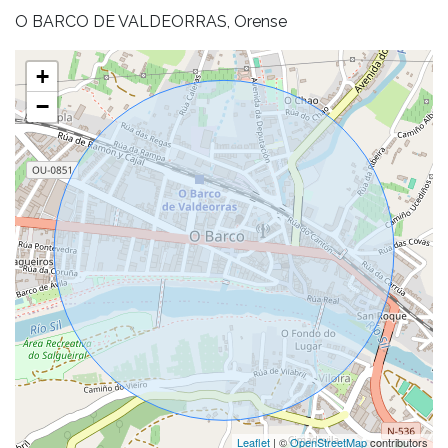
O BARCO DE VALDEORRAS, Orense
+
−
Leaflet
| ©
OpenStreetMap
contributors