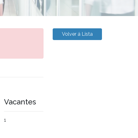
Volver á Lista
Vacantes
1