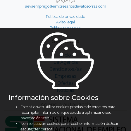
988321150
aevaemprego@empresariosdevaldeorras.com
Política de privacidade
Aviso legal
Política de cookies
Secciones
Inicio
La Agencia
Candidatos/as
Empresas
Ofertas
Noticias
Información sobre Cookies
Agencia autorizada
Este sitio web utiliza cookies propias e de terceiros para
recompilar información que axude a optimizar o seu
navegación web.
Non se utilizan cookies para recoller información de&car
aacute;cter persoal.