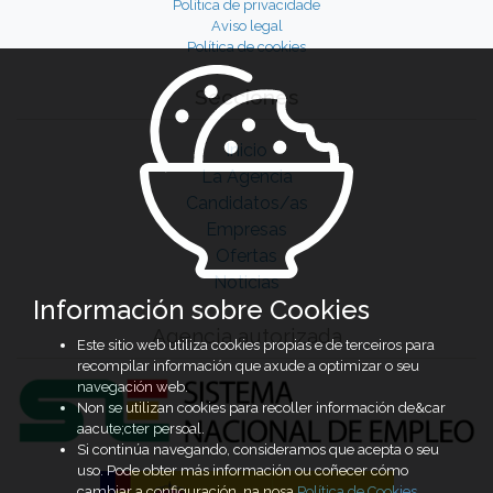
Política de privacidade
Aviso legal
Política de cookies
Secciones
Inicio
La Agencia
Candidatos/as
Empresas
Ofertas
Noticias
Información sobre Cookies
Agencia autorizada
Este sitio web utiliza cookies propias e de terceiros para
recompilar información que axude a optimizar o seu
navegación web.
Non se utilizan cookies para recoller información de&car
aacute;cter persoal.
Si continúa navegando, consideramos que acepta o seu
uso. Pode obter más información ou coñecer cómo
cambiar a configuración, na nosa
Política de Cookies