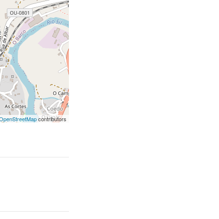
OpenStreetMap
contributors