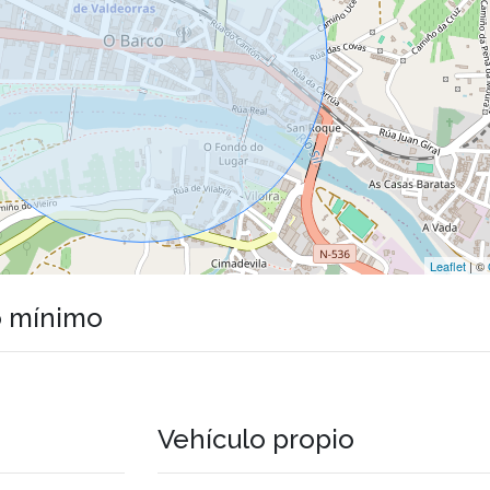
Leaflet
| ©
o mínimo
Vehículo propio