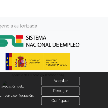
gencia autorizada
Agencia de Colocación 1200000015
Aceptar
u navegación web.
Rebutjar
ambiar a configuración,
Configurar