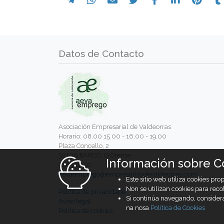
Datos de Contacto
Asociación Empresarial de Valdeorras
Horario: 08.00 15.00 - 16.00 - 19.00
Plaza Concello, 2
32300 BARCO, O Orense
Información sobre C
988321150
aevaemprego@empresariosdevaldeorras.com
Este sitio web utiliza cookies p
Non se utilizan cookies para reco
Política de privacidade
Si continúa navegando, consider
Aviso legal
na nosa
Política de Cookies
Política de cookies