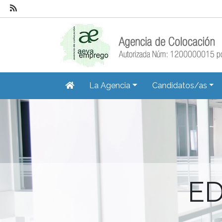
La Agencia
Candidatos/as
ED