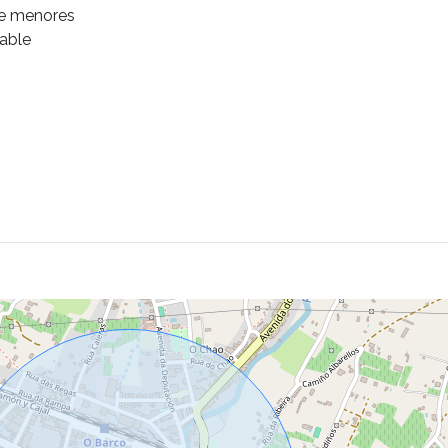
de menores
rable