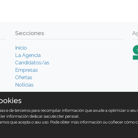
Secciones
A
Inicio
La Agencia
Candidatos/as
Empresas
Ofertas
Noticias
ookies
ropias e de terceiros para recompilar información que axude a optimizar o se
ller información de&car aacute;cter persoal.
amos que acepta o seu uso. Pode obter más información ou coñecer cómo c