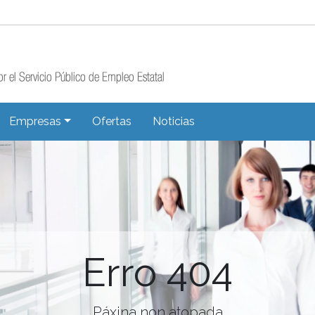
Empresas
Ofertas
Noticias
Erro 404
Páxina non atopada