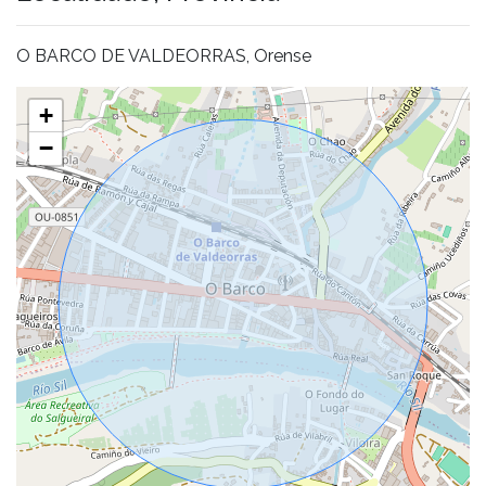
O BARCO DE VALDEORRAS, Orense
+
−