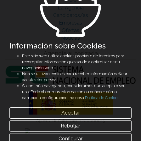
Inicio
La Agencia
Candidatos/as
Empresas
Ofertas
Noticias
Información sobre Cookies
Agencia autorizada
Este sitio web utiliza cookies propias e de terceiros para
recompilar información que axude a optimizar o seu
navegación web.
Non se utilizan cookies para recoller información de&car
aacute;cter persoal.
Si continúa navegando, consideramos que acepta o seu
uso. Pode obter más información ou coñecer cómo
cambiar a configuración, na nosa
Política de Cookies
Aceptar
Agencia de Colocación 1200000015
Rebutjar
Configurar