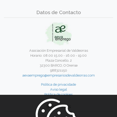
Datos de Contacto
Asociación Empresarial de Valdeorras
Horario: 08.00 15.00 - 16.00 - 19.00
Plaza Concello, 2
32300 BARCO, O Orense
988321150
aevaemprego@empresariosdevaldeorras.com
Política de privacidade
Aviso legal
Política de cookies
Secciones