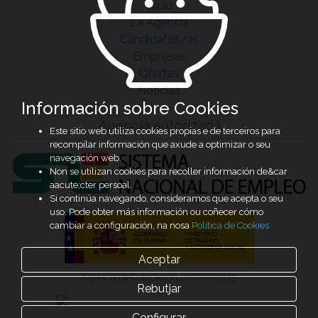
Inicio
La Agencia
Candidatos/as
Empresas
Ofertas
Noticias
Información sobre Cookies
Agencia autorizada
Este sitio web utiliza cookies propias e de terceiros para
recompilar información que axude a optimizar o seu
navegación web.
Non se utilizan cookies para recoller información de&car
aacute;cter persoal.
Si continúa navegando, consideramos que acepta o seu
uso. Pode obter más información ou coñecer cómo
cambiar a configuración, na nosa
Política de Cookies
Aceptar
Agencia de Colocación 1200000015
Rebutjar
Configurar