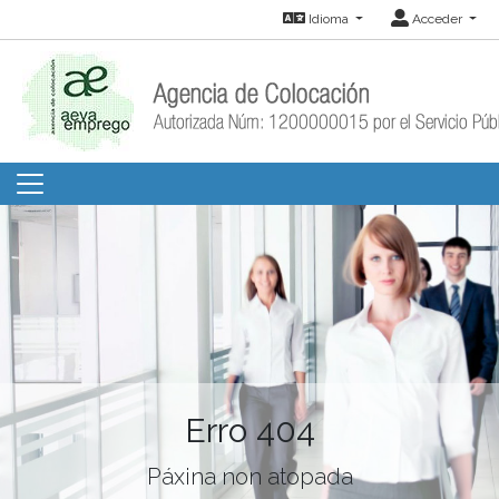
Idioma
Acceder
Erro 404
Páxina non atopada