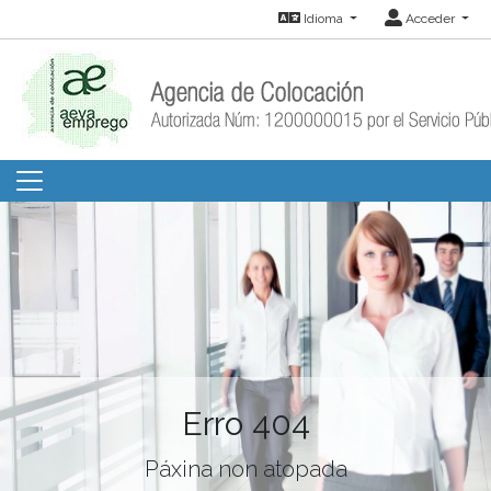
Idioma
Acceder
Erro 404
Páxina non atopada