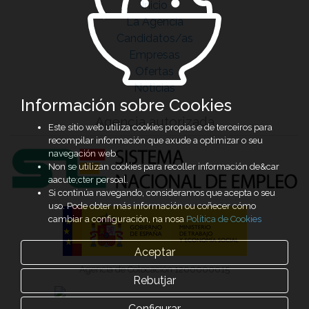
Inicio
La Agencia
Candidatos/as
Empresas
Ofertas
Noticias
Información sobre Cookies
Agencia autorizada
Este sitio web utiliza cookies propias e de terceiros para
recompilar información que axude a optimizar o seu
navegación web.
Non se utilizan cookies para recoller información de&car
aacute;cter persoal.
Si continúa navegando, consideramos que acepta o seu
uso. Pode obter más información ou coñecer cómo
cambiar a configuración, na nosa
Política de Cookies
Aceptar
Agencia de Colocación 1200000015
Rebutjar
Configurar