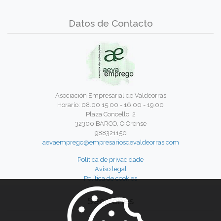
Datos de Contacto
Asociación Empresarial de Valdeorras
Horario: 08.00 15.00 - 16.00 - 19.00
Plaza Concello, 2
32300 BARCO, O Orense
988321150
aevaemprego@empresariosdevaldeorras.com
Política de privacidade
Aviso legal
Política de cookies
Secciones