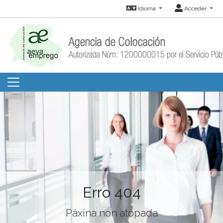
Idioma
Acceder
Erro 404
Páxina non atopada