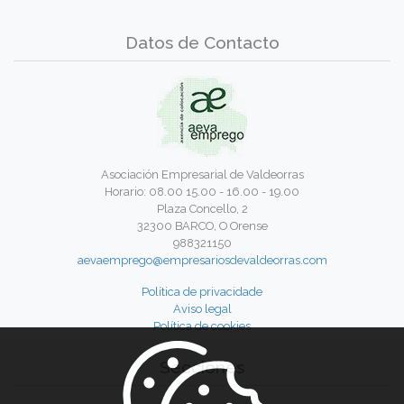
Datos de Contacto
Asociación Empresarial de Valdeorras
Horario: 08.00 15.00 - 16.00 - 19.00
Plaza Concello, 2
32300 BARCO, O Orense
988321150
aevaemprego@empresariosdevaldeorras.com
Política de privacidade
Aviso legal
Política de cookies
Secciones