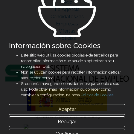
Inicio
La Agencia
Candidatos/as
Empresas
Ofertas
Noticias
Información sobre Cookies
Agencia autorizada
Este sitio web utiliza cookies propias e de terceiros para
recompilar información que axude a optimizar o seu
navegación web.
Non se utilizan cookies para recoller información de&car
aacute;cter persoal.
Si continúa navegando, consideramos que acepta o seu
uso. Pode obter más información ou coñecer cómo
cambiar a configuración, na nosa
Política de Cookies
Aceptar
Agencia de Colocación 1200000015
Rebutjar
Configurar