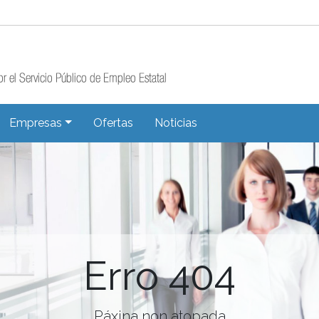
Empresas
Ofertas
Noticias
Erro 404
Páxina non atopada