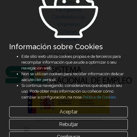
Inicio
La Agencia
Candidatos/as
Empresas
Ofertas
Noticias
Información sobre Cookies
Agencia autorizada
Este sitio web utiliza cookies propias e de terceiros para
recompilar información que axude a optimizar o seu
navegación web.
Non se utilizan cookies para recoller información de&car
aacute;cter persoal.
Si continúa navegando, consideramos que acepta o seu
uso. Pode obter más información ou coñecer cómo
cambiar a configuración, na nosa
Política de Cookies
Aceptar
Agencia de Colocación 1200000015
Rebutjar
Configurar