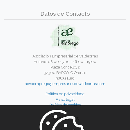
Datos de Contacto
Asociación Empresarial de Valdeorras
Horario: 08.00 15.00 - 16.00 - 19.00
Plaza Concello, 2
32300 BARCO, O Orense
988321150
aevaemprego@empresariosdevaldeorras.com
Política de privacidade
Aviso legal
Política de cookies
Secciones