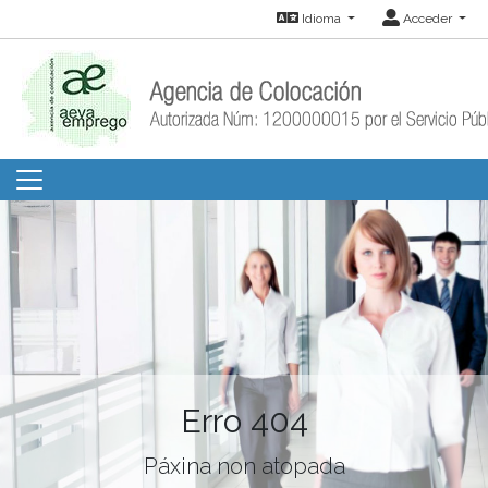
Idioma
Acceder
Erro 404
Páxina non atopada