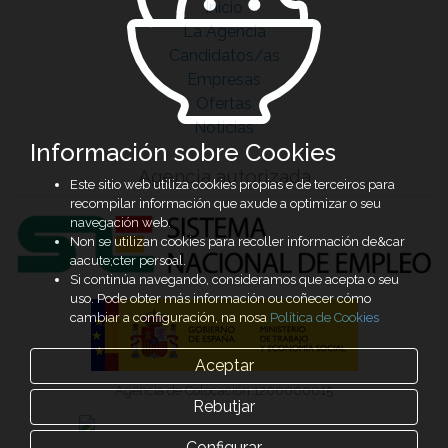
Inicio
La Agencia
Candidatos/as
Empresas
Ofertas
Noticias
Información sobre Cookies
Agencia autorizada
Este sitio web utiliza cookies propias e de terceiros para
recompilar información que axude a optimizar o seu
navegación web.
Non se utilizan cookies para recoller información de&car
aacute;cter persoal.
Si continúa navegando, consideramos que acepta o seu
uso. Pode obter más información ou coñecer cómo
cambiar a configuración, na nosa
Política de Cookies
Aceptar
Agencia de Colocación 1200000015
Rebutjar
Configurar