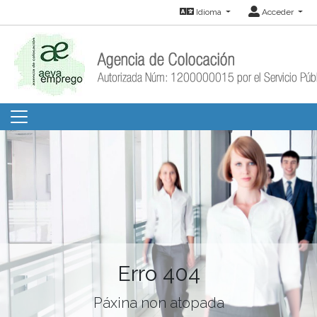
Idioma
Acceder
Erro 404
Páxina non atopada