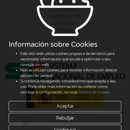
Inicio
La Agencia
Candidatos/as
Empresas
Ofertas
Noticias
Información sobre Cookies
Agencia autorizada
Este sitio web utiliza cookies propias e de terceiros para
recompilar información que axude a optimizar o seu
navegación web.
Non se utilizan cookies para recoller información de&car
aacute;cter persoal.
Si continúa navegando, consideramos que acepta o seu
uso. Pode obter más información ou coñecer cómo
cambiar a configuración, na nosa
Política de Cookies
Aceptar
Agencia de Colocación 1200000015
Rebutjar
Configurar