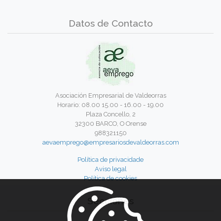
Datos de Contacto
Asociación Empresarial de Valdeorras
Horario: 08.00 15.00 - 16.00 - 19.00
Plaza Concello, 2
32300 BARCO, O Orense
988321150
aevaemprego@empresariosdevaldeorras.com
Política de privacidade
Aviso legal
Política de cookies
Secciones