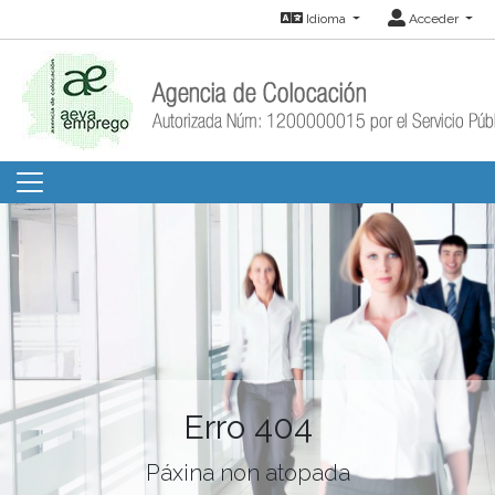
Idioma
Acceder
Erro 404
Páxina non atopada