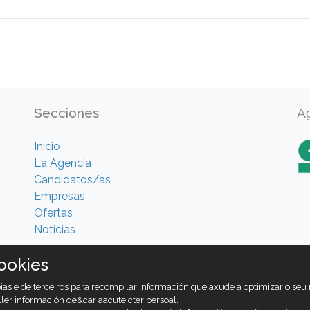
Secciones
A
Inicio
La Agencia
Candidatos/as
Empresas
Ofertas
Noticias
ookies
ropias e de terceiros para recompilar información que axude a optimizar o se
ller información de&car aacute;cter persoal.