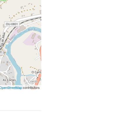
OpenStreetMap
contributors