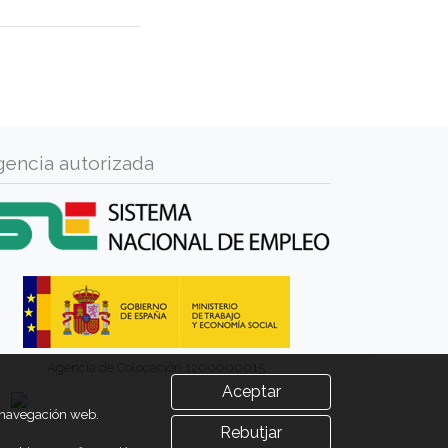
gencia autorizada
Agencia de Colocación 1200000015
Aceptar
u navegación web.
Rebutjar