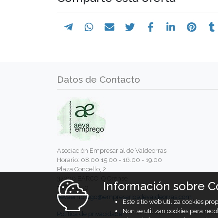
Datos de Contacto
Asociación Empresarial de Valdeorras
Horario: 08.00 15.00 - 16.00 - 19.00
Plaza Concello, 2
32300 BARCO, O Orense
Información sobre C
988321150
aevaemprego@empresariosdevaldeorras.com
Este sitio web utiliza cookies p
Non se utilizan cookies para reco
Política de privacidade