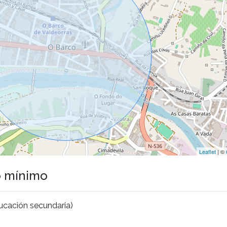
Leaflet
| ©
o mínimo
cación secundaria)