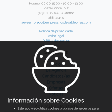
Horario: 08.00 15.00 - 16.00 - 19.00
Plaza Concello, 2
32300 BARCO, O Orense
988321150
aevaemprego@empresariosdevaldeorras.com
Política de privacidade
Aviso legal
Política de cookies
Secciones
Inicio
La Agencia
Candidatos/as
Empresas
Ofertas
Noticias
Información sobre Cookies
Agencia autorizada
Este sitio web utiliza cookies propias e de terceiros para