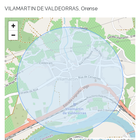
VILAMARTIN DE VALDEORRAS, Orense
+
−
Leaflet
| ©
OpenStreetMap
contributors