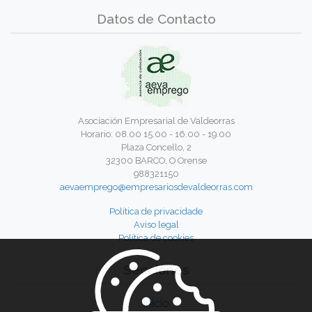
Datos de Contacto
Asociación Empresarial de Valdeorras
Horario: 08.00 15.00 - 16.00 - 19.00
Plaza Concello, 2
32300 BARCO, O Orense
988321150
aevaemprego@empresariosdevaldeorras.com
Política de privacidade
Aviso legal
Política de cookies
Secciones
Inicio