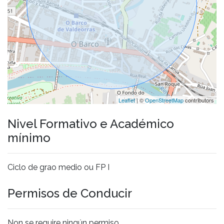
Leaflet
| ©
OpenStreetMap
contributors
Nivel Formativo e Académico
mínimo
Ciclo de grao medio ou FP I
Permisos de Conducir
Non se require ningún permiso.