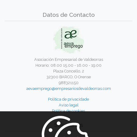
Datos de Contacto
Asociación Empresarial de Valdeorras
Horario: 08.00 15.00 - 16.00 - 19.00
Plaza Concello, 2
32300 BARCO, O Orense
988321150
aevaemprego@empresariosdevaldeorras.com
Política de privacidade
Aviso legal
Política de cookies
Secciones