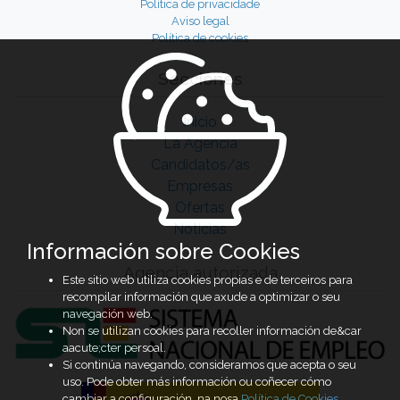
Política de privacidade
Aviso legal
Política de cookies
Secciones
Inicio
La Agencia
Candidatos/as
Empresas
Ofertas
Noticias
Información sobre Cookies
Agencia autorizada
Este sitio web utiliza cookies propias e de terceiros para
recompilar información que axude a optimizar o seu
navegación web.
Non se utilizan cookies para recoller información de&car
aacute;cter persoal.
Si continúa navegando, consideramos que acepta o seu
uso. Pode obter más información ou coñecer cómo
cambiar a configuración, na nosa
Política de Cookies