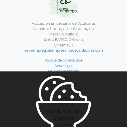
Asociación Empresarial de Valdeorras
Horario: 08.00 15.00 - 16.00 - 19.00
Plaza Concello, 2
32300 BARCO, O Orense
988321150
aevaemprego@empresariosdevaldeorras.com
Política de privacidade
Aviso legal
Política de cookies
Secciones
Inicio
La Agencia
Candidatos/as
Empresas
Ofertas