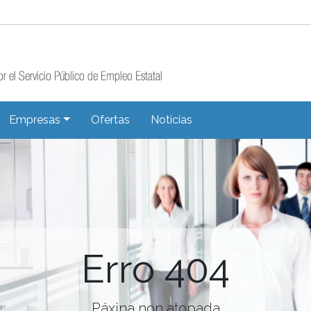
Empresas
Ofertas
Noticias
Erro 404
Páxina non atopada