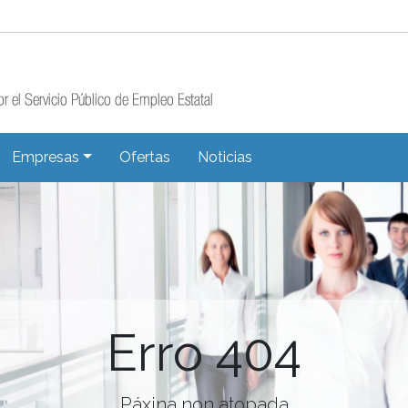
Empresas
Ofertas
Noticias
Erro 404
Páxina non atopada