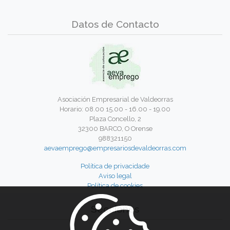
Datos de Contacto
Asociación Empresarial de Valdeorras
Horario: 08.00 15.00 - 16.00 - 19.00
Plaza Concello, 2
32300 BARCO, O Orense
988321150
aevaemprego@empresariosdevaldeorras.com
Política de privacidade
Aviso legal
Política de cookies
Secciones