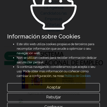
Inicio
La Agencia
Candidatos/as
Empresas
Ofertas
Noticias
Información sobre Cookies
Agencia autorizada
Este sitio web utiliza cookies propias e de terceiros para
recompilar información que axude a optimizar o seu
navegación web.
Non se utilizan cookies para recoller información de&car
aacute;cter persoal.
Si continúa navegando, consideramos que acepta o seu
uso. Pode obter más información ou coñecer cómo
cambiar a configuración, na nosa
Política de Cookies
Aceptar
Agencia de Colocación 1200000015
Rebutjar
Configurar