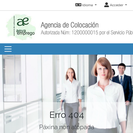
Idioma
Acceder
Erro 404
Páxina non atopada