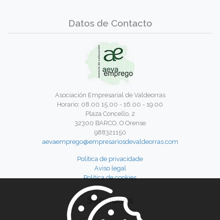
Datos de Contacto
Asociación Empresarial de Valdeorras
Horario: 08.00 15.00 - 16.00 - 19.00
Plaza Concello, 2
32300 BARCO, O Orense
988321150
aevaemprego@empresariosdevaldeorras.com
Política de privacidade
Aviso legal
Política de cookies
Secciones