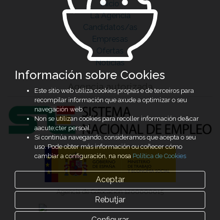
Inicio
La Agencia
Candidatos/as
Empresas
Ofertas
Noticias
Información sobre Cookies
Agencia autorizada
Este sitio web utiliza cookies propias e de terceiros para
recompilar información que axude a optimizar o seu
navegación web.
Non se utilizan cookies para recoller información de&car
aacute;cter persoal.
Si continúa navegando, consideramos que acepta o seu
uso. Pode obter más información ou coñecer cómo
cambiar a configuración, na nosa
Política de Cookies
Aceptar
Agencia de Colocación 1200000015
Rebutjar
Configurar