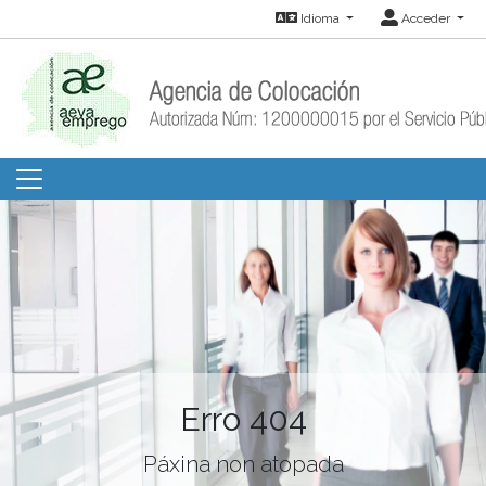
Idioma
Acceder
Erro 404
Páxina non atopada