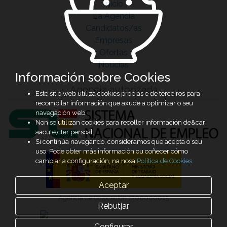
Inicio
La Agencia
Candidatos/as
Empresas
Ofertas
Noticias
Información sobre Cookies
Agencia autorizada
Este sitio web utiliza cookies propias e de terceiros para
recompilar información que axude a optimizar o seu
navegación web.
Non se utilizan cookies para recoller información de&car
aacute;cter persoal.
Si continúa navegando, consideramos que acepta o seu
uso. Pode obter más información ou coñecer cómo
cambiar a configuración, na nosa
Política de Cookies
Aceptar
Agencia de Colocación 1200000015
Rebutjar
Configurar