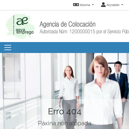
Idioma
Acceder
Erro 404
Páxina non atopada