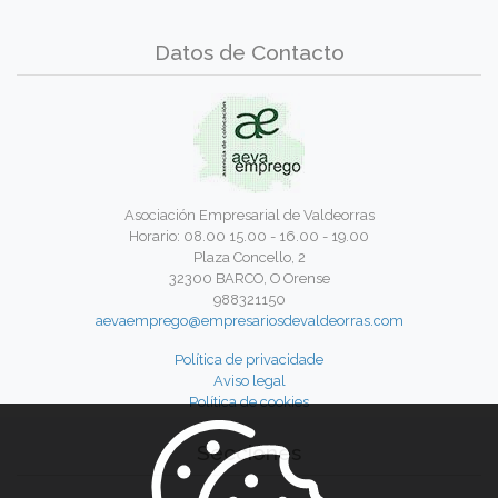
Datos de Contacto
Asociación Empresarial de Valdeorras
Horario: 08.00 15.00 - 16.00 - 19.00
Plaza Concello, 2
32300 BARCO, O Orense
988321150
aevaemprego@empresariosdevaldeorras.com
Política de privacidade
Aviso legal
Política de cookies
Secciones