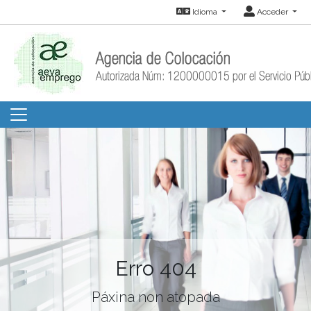
Idioma
Acceder
Erro 404
Páxina non atopada