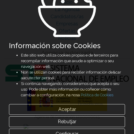
Inicio
La Agencia
Candidatos/as
Empresas
Ofertas
Noticias
Información sobre Cookies
Agencia autorizada
Este sitio web utiliza cookies propias e de terceiros para
recompilar información que axude a optimizar o seu
navegación web.
Non se utilizan cookies para recoller información de&car
aacute;cter persoal.
Si continúa navegando, consideramos que acepta o seu
uso. Pode obter más información ou coñecer cómo
cambiar a configuración, na nosa
Política de Cookies
Aceptar
Agencia de Colocación 1200000015
Rebutjar
Configurar