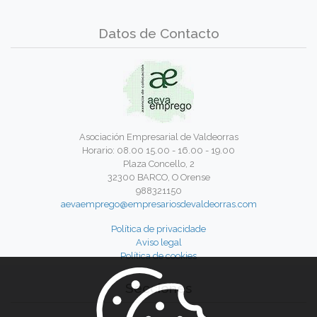
Datos de Contacto
Asociación Empresarial de Valdeorras
Horario: 08.00 15.00 - 16.00 - 19.00
Plaza Concello, 2
32300 BARCO, O Orense
988321150
aevaemprego@empresariosdevaldeorras.com
Política de privacidade
Aviso legal
Política de cookies
Secciones