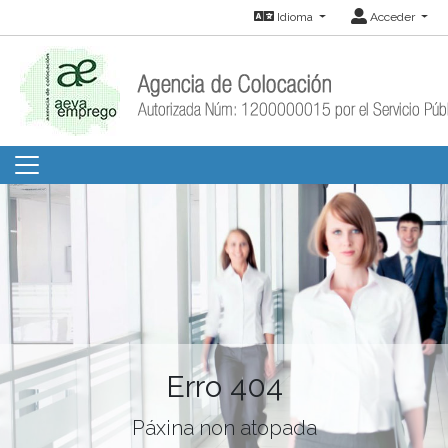
Idioma
Acceder
Erro 404
Páxina non atopada