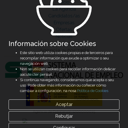
Inicio
La Agencia
Candidatos/as
Empresas
Ofertas
Noticias
Información sobre Cookies
Agencia autorizada
Este sitio web utiliza cookies propias e de terceiros para
recompilar información que axude a optimizar o seu
navegación web.
Non se utilizan cookies para recoller información de&car
aacute;cter persoal.
Si continúa navegando, consideramos que acepta o seu
uso. Pode obter más información ou coñecer cómo
cambiar a configuración, na nosa
Política de Cookies
Aceptar
Agencia de Colocación 1200000015
Rebutjar
Configurar