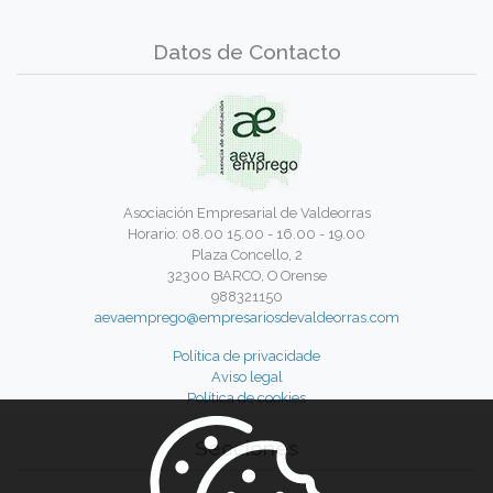
Datos de Contacto
Asociación Empresarial de Valdeorras
Horario: 08.00 15.00 - 16.00 - 19.00
Plaza Concello, 2
32300 BARCO, O Orense
988321150
aevaemprego@empresariosdevaldeorras.com
Política de privacidade
Aviso legal
Política de cookies
Secciones