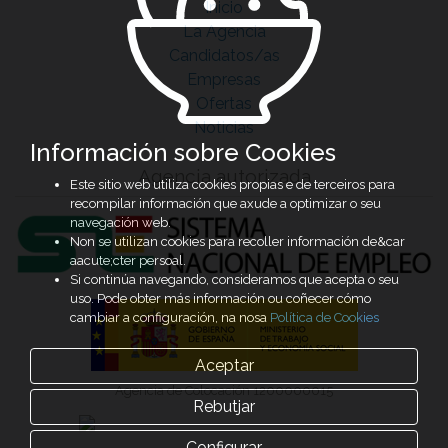
Inicio
La Agencia
Candidatos/as
Empresas
Ofertas
Noticias
Información sobre Cookies
Agencia autorizada
Este sitio web utiliza cookies propias e de terceiros para
recompilar información que axude a optimizar o seu
navegación web.
Non se utilizan cookies para recoller información de&car
aacute;cter persoal.
Si continúa navegando, consideramos que acepta o seu
uso. Pode obter más información ou coñecer cómo
cambiar a configuración, na nosa
Política de Cookies
Aceptar
Agencia de Colocación 1200000015
Rebutjar
Configurar