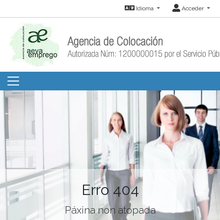
Idioma
Acceder
Erro 404
Páxina non atopada