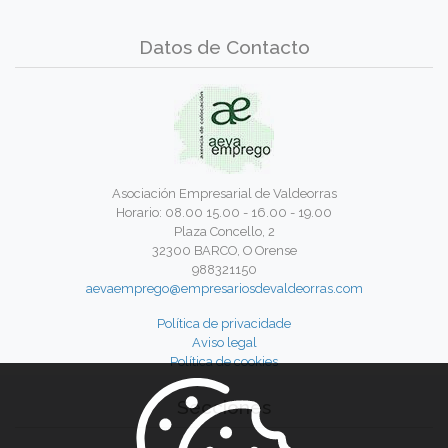
Datos de Contacto
Asociación Empresarial de Valdeorras
Horario: 08.00 15.00 - 16.00 - 19.00
Plaza Concello, 2
32300 BARCO, O Orense
988321150
aevaemprego@empresariosdevaldeorras.com
Política de privacidade
Aviso legal
Política de cookies
Secciones