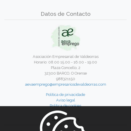
Datos de Contacto
Asociación Empresarial de Valdeorras
Horario: 08.00 15.00 - 16.00 - 19.00
Plaza Concello, 2
32300 BARCO, O Orense
988321150
aevaemprego@empresariosdevaldeorras.com
Política de privacidade
Aviso legal
Política de cookies
Secciones