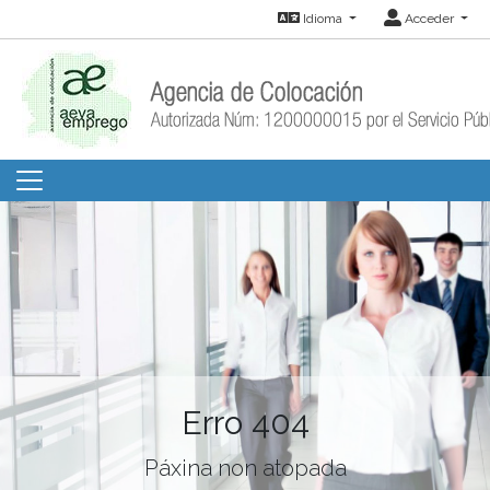
Idioma
Acceder
Erro 404
Páxina non atopada