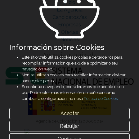
Inicio
La Agencia
Candidatos/as
Empresas
Ofertas
Noticias
Información sobre Cookies
Agencia autorizada
Este sitio web utiliza cookies propias e de terceiros para
recompilar información que axude a optimizar o seu
navegación web.
Non se utilizan cookies para recoller información de&car
aacute;cter persoal.
Si continúa navegando, consideramos que acepta o seu
uso. Pode obter más información ou coñecer cómo
cambiar a configuración, na nosa
Política de Cookies
Aceptar
Agencia de Colocación 1200000015
Rebutjar
Configurar