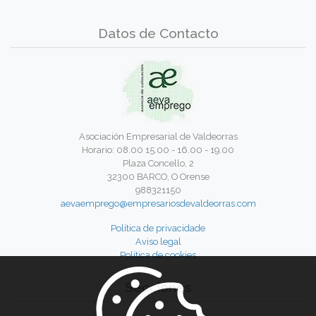
Datos de Contacto
Asociación Empresarial de Valdeorras
Horario: 08.00 15.00 - 16.00 - 19.00
Plaza Concello, 2
32300 BARCO, O Orense
988321150
aevaemprego@empresariosdevaldeorras.com
Política de privacidade
Aviso legal
Política de cookies
Secciones