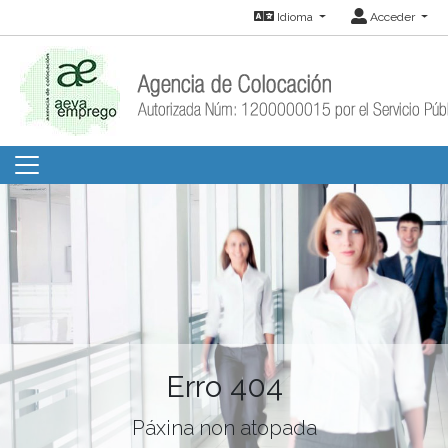
Idioma
Acceder
Erro 404
Páxina non atopada