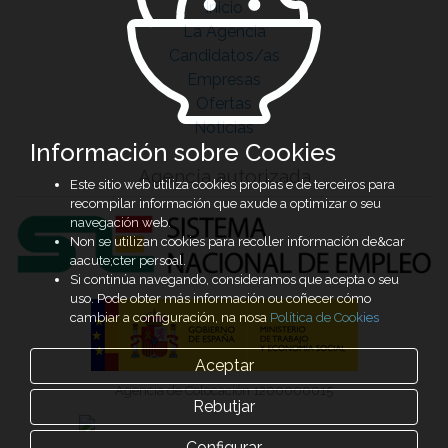
Inicio
La Agencia
Candidatos/as
Empresas
Ofertas
Noticias
Información sobre Cookies
Agencia autorizada
Este sitio web utiliza cookies propias e de terceiros para
recompilar información que axude a optimizar o seu
navegación web.
Non se utilizan cookies para recoller información de&car
aacute;cter persoal.
Si continúa navegando, consideramos que acepta o seu
uso. Pode obter más información ou coñecer cómo
cambiar a configuración, na nosa
Política de Cookies
Aceptar
Agencia de Colocación 1200000015
Rebutjar
Configurar