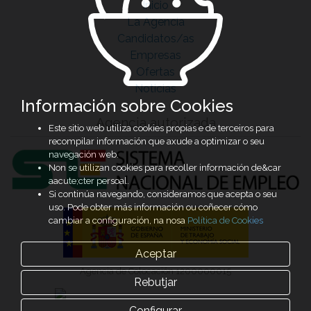
Inicio
La Agencia
Candidatos/as
Empresas
Ofertas
Noticias
Información sobre Cookies
Agencia autorizada
Este sitio web utiliza cookies propias e de terceiros para
recompilar información que axude a optimizar o seu
navegación web.
Non se utilizan cookies para recoller información de&car
aacute;cter persoal.
Si continúa navegando, consideramos que acepta o seu
uso. Pode obter más información ou coñecer cómo
cambiar a configuración, na nosa
Política de Cookies
Aceptar
Agencia de Colocación 1200000015
Rebutjar
Configurar