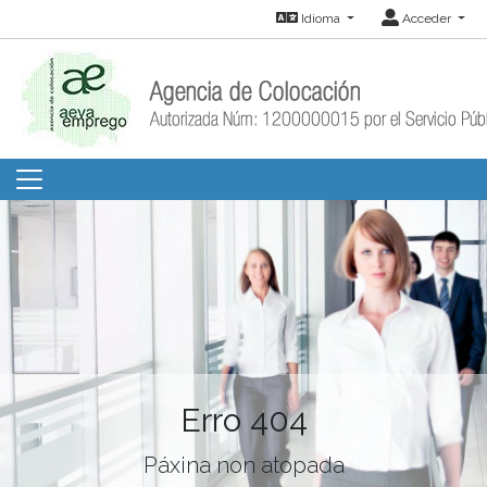
Idioma
Acceder
Erro 404
Páxina non atopada