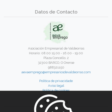
Datos de Contacto
Asociación Empresarial de Valdeorras
Horario: 08.00 15.00 - 16.00 - 19.00
Plaza Concello, 2
32300 BARCO, O Orense
988321150
aevaemprego@empresariosdevaldeorras.com
Política de privacidade
Aviso legal
Política de cookies
Secciones