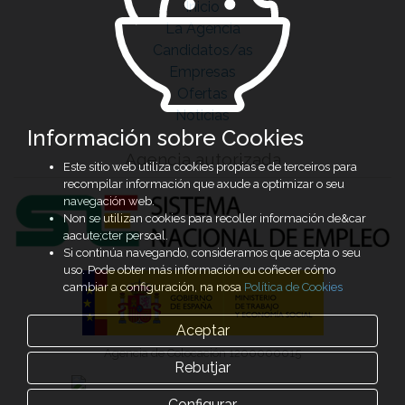
Inicio
La Agencia
Candidatos/as
Empresas
Ofertas
Noticias
Información sobre Cookies
Agencia autorizada
Este sitio web utiliza cookies propias e de terceiros para
recompilar información que axude a optimizar o seu
navegación web.
Non se utilizan cookies para recoller información de&car
aacute;cter persoal.
Si continúa navegando, consideramos que acepta o seu
uso. Pode obter más información ou coñecer cómo
cambiar a configuración, na nosa
Política de Cookies
Aceptar
Agencia de Colocación 1200000015
Rebutjar
Configurar