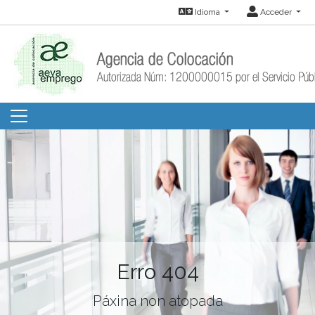
Idioma
Acceder
Erro 404
Páxina non atopada