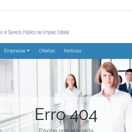
Empresas
Ofertas
Noticias
Erro 404
Páxina non atopada