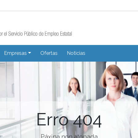
Empresas
Ofertas
Noticias
Erro 404
Páxina non atopada