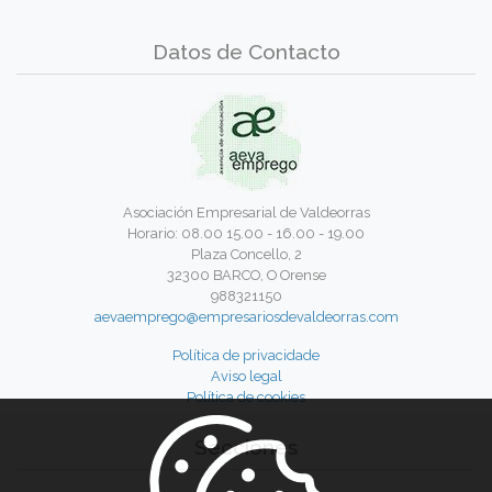
Datos de Contacto
Asociación Empresarial de Valdeorras
Horario: 08.00 15.00 - 16.00 - 19.00
Plaza Concello, 2
32300 BARCO, O Orense
988321150
aevaemprego@empresariosdevaldeorras.com
Política de privacidade
Aviso legal
Política de cookies
Secciones