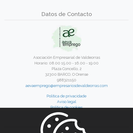
Datos de Contacto
Asociación Empresarial de Valdeorras
Horario: 08.00 15.00 - 16.00 - 19.00
Plaza Concello, 2
32300 BARCO, O Orense
988321150
aevaemprego@empresariosdevaldeorras.com
Política de privacidade
Aviso legal
Política de cookies
Secciones