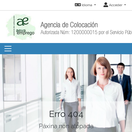
Idioma
Acceder
Erro 404
Páxina non atopada