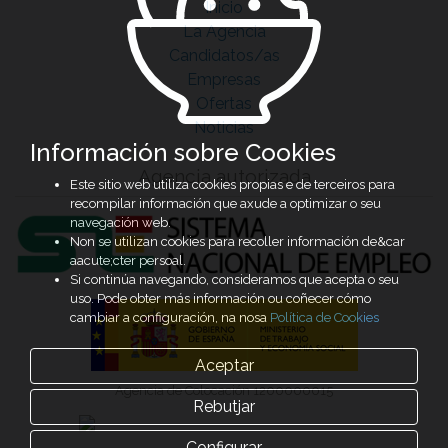
Inicio
La Agencia
Candidatos/as
Empresas
Ofertas
Noticias
Información sobre Cookies
Agencia autorizada
Este sitio web utiliza cookies propias e de terceiros para
recompilar información que axude a optimizar o seu
navegación web.
Non se utilizan cookies para recoller información de&car
aacute;cter persoal.
Si continúa navegando, consideramos que acepta o seu
uso. Pode obter más información ou coñecer cómo
cambiar a configuración, na nosa
Política de Cookies
Aceptar
Agencia de Colocación 1200000015
Rebutjar
Configurar