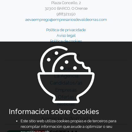
Plaza Concello, 2
32300 BARCO, O Orense
988321150
aevaemprego@empresariosdevaldeorras.com
Política de privacidade
Aviso legal
Política de cookies
Secciones
Inicio
La Agencia
Candidatos/as
Empresas
Ofertas
Noticias
Información sobre Cookies
Agencia autorizada
Este sitio web utiliza cookies propias e de terceiros para
recompilar información que axude a optimizar o seu