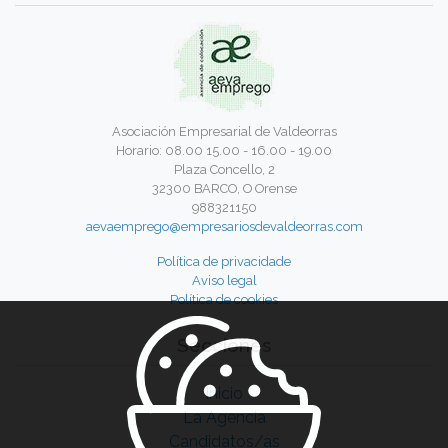
Asociación Empresarial de Valdeorras
Horario: 08.00 15.00 - 16.00 - 19.00
Plaza Concello, 2
32300 BARCO, O Orense
988321150
aevaemprego@empresariosdevaldeorras.com
Política de privacidade
Aviso legal
Política de cookies
Secciones
Inicio
La Agencia
Candidatos/as