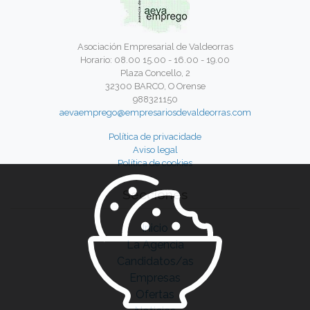
Asociación Empresarial de Valdeorras
Horario: 08.00 15.00 - 16.00 - 19.00
Plaza Concello, 2
32300 BARCO, O Orense
988321150
aevaemprego@empresariosdevaldeorras.com
Política de privacidade
Aviso legal
Política de cookies
Secciones
Inicio
La Agencia
Candidatos/as
Empresas
Ofertas