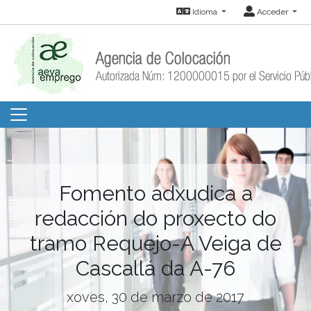
Idioma
Acceder
Fomento adxudica a
redacción do proxecto do
tramo Requejo-A Veiga de
Cascallá da A-76
xoves, 30 de marzo de 2017