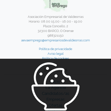
Asociación Empresarial de Valdeorras
Horario: 08.00 15.00 - 16.00 - 19.00
Plaza Concello, 2
32300 BARCO, O Orense
988321150
aevaemprego@empresariosdevaldeorras.com
Política de privacidade
Aviso legal
Política de cookies
Secciones
Inicio
La Agencia
Candidatos/as
Empresas
Ofertas