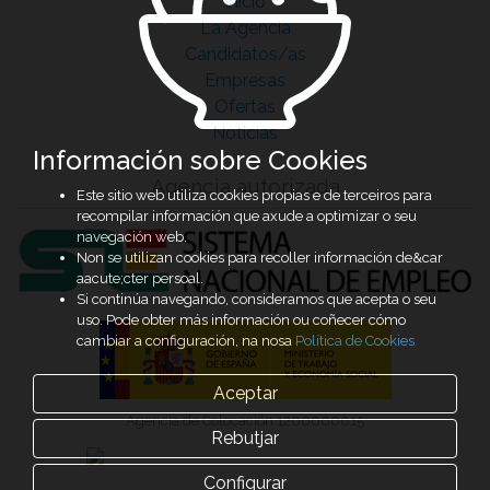
Inicio
La Agencia
Candidatos/as
Empresas
Ofertas
Noticias
Información sobre Cookies
Agencia autorizada
Este sitio web utiliza cookies propias e de terceiros para
recompilar información que axude a optimizar o seu
navegación web.
Non se utilizan cookies para recoller información de&car
aacute;cter persoal.
Si continúa navegando, consideramos que acepta o seu
uso. Pode obter más información ou coñecer cómo
cambiar a configuración, na nosa
Política de Cookies
Aceptar
Agencia de Colocación 1200000015
Rebutjar
Configurar