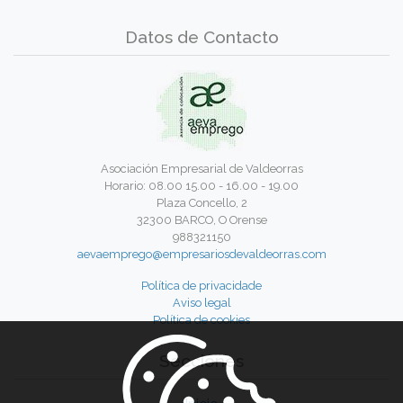
Datos de Contacto
Asociación Empresarial de Valdeorras
Horario: 08.00 15.00 - 16.00 - 19.00
Plaza Concello, 2
32300 BARCO, O Orense
988321150
aevaemprego@empresariosdevaldeorras.com
Política de privacidade
Aviso legal
Política de cookies
Secciones