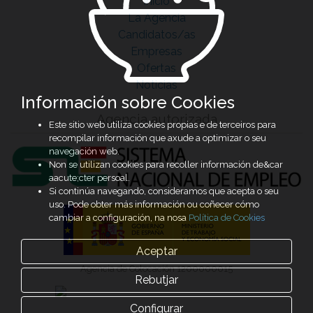
Inicio
La Agencia
Candidatos/as
Empresas
Ofertas
Noticias
Información sobre Cookies
Agencia autorizada
Este sitio web utiliza cookies propias e de terceiros para
recompilar información que axude a optimizar o seu
navegación web.
Non se utilizan cookies para recoller información de&car
aacute;cter persoal.
Si continúa navegando, consideramos que acepta o seu
uso. Pode obter más información ou coñecer cómo
cambiar a configuración, na nosa
Política de Cookies
Aceptar
Agencia de Colocación 1200000015
Rebutjar
Configurar