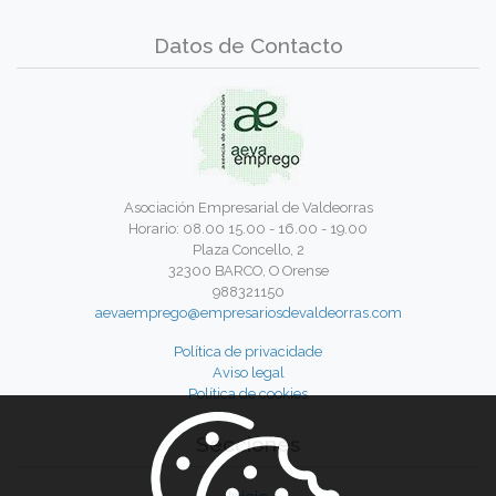
Datos de Contacto
Asociación Empresarial de Valdeorras
Horario: 08.00 15.00 - 16.00 - 19.00
Plaza Concello, 2
32300 BARCO, O Orense
988321150
aevaemprego@empresariosdevaldeorras.com
Política de privacidade
Aviso legal
Política de cookies
Secciones